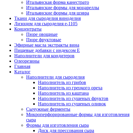
Итальянская форма канестрато
Итальянские формы для моцареллы
Итальянские формы для шэвра
Ткани для сыроделия виноделия
Лизоцим для сыроделия e-1105
Концентраты
Пюре овощные
Пюре фруктовые
Эфирные масла экстракты вина
Пищевые добавки с индексом Е
Наполнители для кондитеров
Олеорезины
Главная
Каталог
Наполнители для сыроделия
Наполнитель из грибов
Наполнитель из грецкого ореха
Наполнитель из каштана
Наполнитель из сушеных фруктов
Наполнитель из сушеных оливок
Сычужные ферменты
Микроперфорированные формы для изготовления
сыра
Формы для изготовления сыра
Диск для прессования сыра