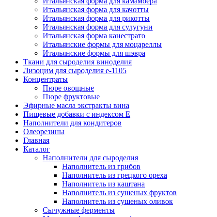
Итальянская форма для камамбера
Итальянская форма для качотты
Итальянская форма для рикотты
Итальянская форма для сулугуни
Итальянская форма канестрато
Итальянские формы для моцареллы
Итальянские формы для шэвра
Ткани для сыроделия виноделия
Лизоцим для сыроделия e-1105
Концентраты
Пюре овощные
Пюре фруктовые
Эфирные масла экстракты вина
Пищевые добавки с индексом Е
Наполнители для кондитеров
Олеорезины
Главная
Каталог
Наполнители для сыроделия
Наполнитель из грибов
Наполнитель из грецкого ореха
Наполнитель из каштана
Наполнитель из сушеных фруктов
Наполнитель из сушеных оливок
Сычужные ферменты