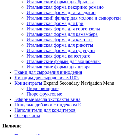
Итальянские формы для брынзы
Итальянская форма пекорино романо
Итальянская форма для таледжио
Итальянский фильтр для молока и сыворотки
Итальянская форма для бри
Итальянская форма для горгонзолы
Итальянская форма для камамбера
Итальянская форма для качотты
Итальянская форма для рикотты
Итальянская форма для сулугуни
Итальянская форма канестрато
Итальянские формы для моцареллы
Итальянские формы для шэвра
Ткани для сыроделия виноделия
Лизоцим для сыроделия e-1105
Концентраты
Expand Secondary Navigation Menu
Пюре овощные
Пюре фруктовые
Эфирные масла экстракты вина
Пищевые добавки с индексом Е
Наполнители для кондитеров
Олеорезины
Наличие