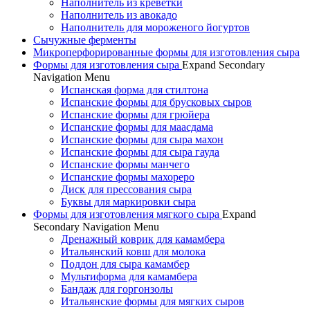
Наполнитель из креветки
Наполнитель из авокадо
Наполнитель для мороженого йогуртов
Сычужные ферменты
Микроперфорированные формы для изготовления сыра
Формы для изготовления сыра
Expand Secondary
Navigation Menu
Испанская форма для стилтона
Испанские формы для брусковых сыров
Испанские формы для грюйера
Испанские формы для маасдама
Испанские формы для сыра махон
Испанские формы для сыра гауда
Испанские формы манчего
Испанские формы махореро
Диск для прессования сыра
Буквы для маркировки сыра
Формы для изготовления мягкого сыра
Expand
Secondary Navigation Menu
Дренажный коврик для камамбера
Итальянский ковш для молока
Поддон для сыра камамбер
Мультиформа для камамбера
Бандаж для горгонзолы
Итальянские формы для мягких сыров