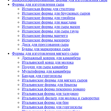
Формы для изготовления сыра
Испанская форма для стилтона
Испанские формы для брусковых сыров
Испанские формы для грюйера
Испанские формы для маасдама
Испанские формы для сыра махон
Испанские формы для сыра гауда
Испанские формы манчего
Испанские формы махореро
Диск для прессования сыра
Буквы для маркировки сыра
Формы для изготовления мягкого сыра
Дренажный коврик для камамбера
Итальянский ковш для молока
Поддон для сыра камамбер
Мультиформа для камамбера
Бандаж для горгонзолы
Итальянские формы для мягких сыров
Итальянские формы для брынзы
Итальянская форма пекорино романо
Итальянская форма для таледжио
Итальянский фильтр для молока и сыворотки
Итальянская форма для бри
Итальянская форма для горгонзолы