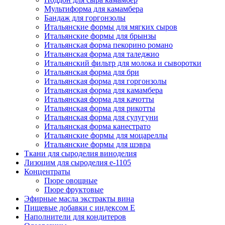
Мультиформа для камамбера
Бандаж для горгонзолы
Итальянские формы для мягких сыров
Итальянские формы для брынзы
Итальянская форма пекорино романо
Итальянская форма для таледжио
Итальянский фильтр для молока и сыворотки
Итальянская форма для бри
Итальянская форма для горгонзолы
Итальянская форма для камамбера
Итальянская форма для качотты
Итальянская форма для рикотты
Итальянская форма для сулугуни
Итальянская форма канестрато
Итальянские формы для моцареллы
Итальянские формы для шэвра
Ткани для сыроделия виноделия
Лизоцим для сыроделия e-1105
Концентраты
Пюре овощные
Пюре фруктовые
Эфирные масла экстракты вина
Пищевые добавки с индексом Е
Наполнители для кондитеров