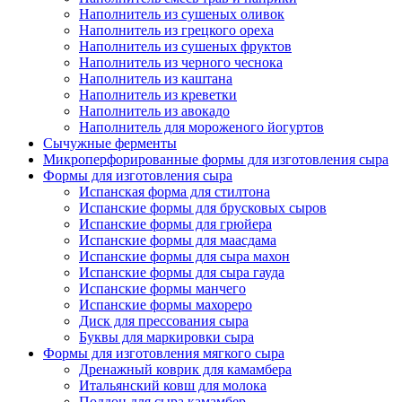
Наполнитель из сушеных оливок
Наполнитель из грецкого ореха
Наполнитель из сушеных фруктов
Наполнитель из черного чеснока
Наполнитель из каштана
Наполнитель из креветки
Наполнитель из авокадо
Наполнитель для мороженого йогуртов
Сычужные ферменты
Микроперфорированные формы для изготовления сыра
Формы для изготовления сыра
Испанская форма для стилтона
Испанские формы для брусковых сыров
Испанские формы для грюйера
Испанские формы для маасдама
Испанские формы для сыра махон
Испанские формы для сыра гауда
Испанские формы манчего
Испанские формы махореро
Диск для прессования сыра
Буквы для маркировки сыра
Формы для изготовления мягкого сыра
Дренажный коврик для камамбера
Итальянский ковш для молока
Поддон для сыра камамбер