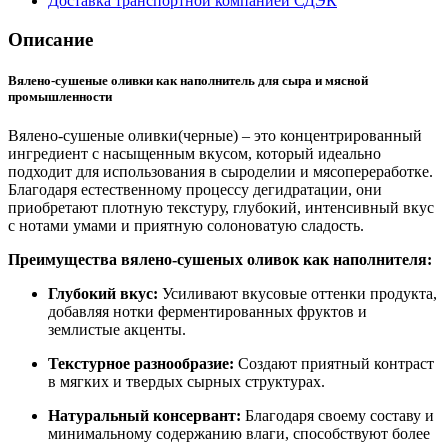
Доставка транспортной компанией СДЭК
Описание
Вялено-сушеные оливки как наполнитель для сыра и мясной
промышленности
Вялено-сушеные оливки(черные) – это концентрированный
ингредиент с насыщенным вкусом, который идеально
подходит для использования в сыроделии и мясопереработке.
Благодаря естественному процессу дегидратации, они
приобретают плотную текстуру, глубокий, интенсивный вкус
с нотами умами и приятную солоноватую сладость.
Преимущества вялено-сушеных оливок как наполнителя:
Глубокий вкус:
Усиливают вкусовые оттенки продукта,
добавляя нотки ферментированных фруктов и
землистые акценты.
Текстурное разнообразие:
Создают приятный контраст
в мягких и твердых сырных структурах.
Натуральный консервант:
Благодаря своему составу и
минимальному содержанию влаги, способствуют более