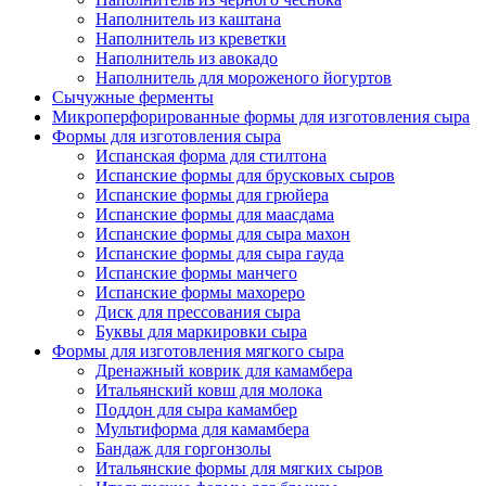
Наполнитель из каштана
Наполнитель из креветки
Наполнитель из авокадо
Наполнитель для мороженого йогуртов
Сычужные ферменты
Микроперфорированные формы для изготовления сыра
Формы для изготовления сыра
Испанская форма для стилтона
Испанские формы для брусковых сыров
Испанские формы для грюйера
Испанские формы для маасдама
Испанские формы для сыра махон
Испанские формы для сыра гауда
Испанские формы манчего
Испанские формы махореро
Диск для прессования сыра
Буквы для маркировки сыра
Формы для изготовления мягкого сыра
Дренажный коврик для камамбера
Итальянский ковш для молока
Поддон для сыра камамбер
Мультиформа для камамбера
Бандаж для горгонзолы
Итальянские формы для мягких сыров