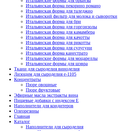
Итальянские формы для брынзы
Итальянская форма пекорино романо
Итальянская форма для таледжио
Итальянский фильтр для молока и сыворотки
Итальянская форма для бри
Итальянская форма для горгонзолы
Итальянская форма для камамбера
Итальянская форма для качотты
Итальянская форма для рикотты
Итальянская форма для сулугуни
Итальянская форма канестрато
Итальянские формы для моцареллы
Итальянские формы для шэвра
Ткани для сыроделия виноделия
Лизоцим для сыроделия e-1105
Концентраты
Пюре овощные
Пюре фруктовые
Эфирные масла экстракты вина
Пищевые добавки с индексом Е
Наполнители для кондитеров
Олеорезины
Главная
Каталог
Наполнители для сыроделия