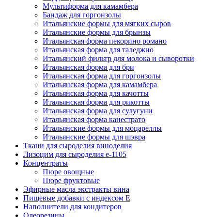
Мультиформа для камамбера
Бандаж для горгонзолы
Итальянские формы для мягких сыров
Итальянские формы для брынзы
Итальянская форма пекорино романо
Итальянская форма для таледжио
Итальянский фильтр для молока и сыворотки
Итальянская форма для бри
Итальянская форма для горгонзолы
Итальянская форма для камамбера
Итальянская форма для качотты
Итальянская форма для рикотты
Итальянская форма для сулугуни
Итальянская форма канестрато
Итальянские формы для моцареллы
Итальянские формы для шэвра
Ткани для сыроделия виноделия
Лизоцим для сыроделия e-1105
Концентраты
Пюре овощные
Пюре фруктовые
Эфирные масла экстракты вина
Пищевые добавки с индексом Е
Наполнители для кондитеров
Олеорезины