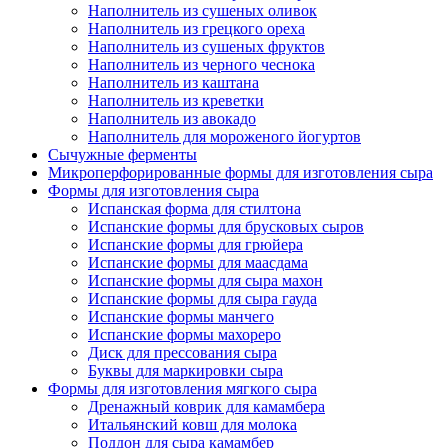
Наполнитель из сушеных оливок
Наполнитель из грецкого ореха
Наполнитель из сушеных фруктов
Наполнитель из черного чеснока
Наполнитель из каштана
Наполнитель из креветки
Наполнитель из авокадо
Наполнитель для мороженого йогуртов
Сычужные ферменты
Микроперфорированные формы для изготовления сыра
Формы для изготовления сыра
Испанская форма для стилтона
Испанские формы для брусковых сыров
Испанские формы для грюйера
Испанские формы для маасдама
Испанские формы для сыра махон
Испанские формы для сыра гауда
Испанские формы манчего
Испанские формы махореро
Диск для прессования сыра
Буквы для маркировки сыра
Формы для изготовления мягкого сыра
Дренажный коврик для камамбера
Итальянский ковш для молока
Поддон для сыра камамбер